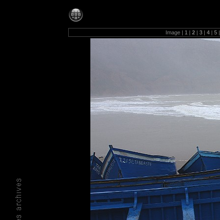
Photos-1280
Image |
1
|
2
|
3
|
4
|
5