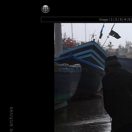
Photos-1280
Image |
1
|
2
|
3
|
4
|
5