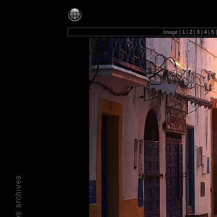
Photos-1280
Image |
1
|
2
|
3
|
4
|
5