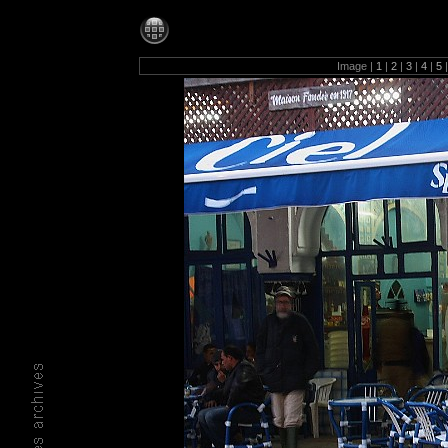
Photos-1280
Image |
1
|
2
|
3
|
4
|
5