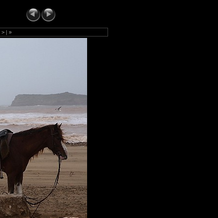
|
>
|
»