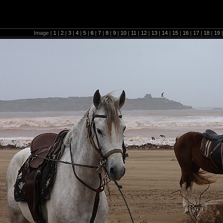
0
Image |
1
|
2
|
3
|
4
|
5
|
6
|
7
|
8
|
9
|
10
|
11
|
12
|
13
|
14
|
15
|
16
|
17
|
18
|
19